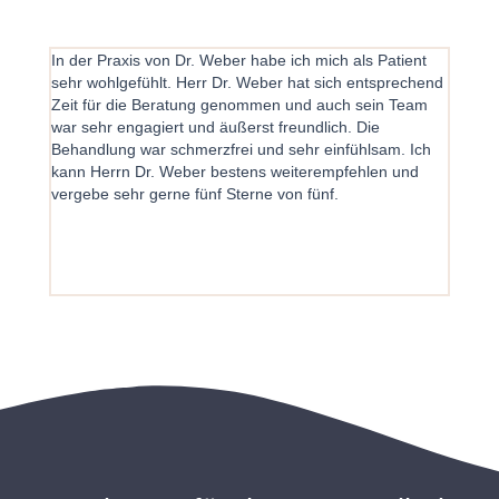
In der Praxis von Dr. Weber habe ich mich als Patient
Nachd
sehr wohlgefühlt. Herr Dr. Weber hat sich entsprechend
schwie
Zeit für die Beratung genommen und auch sein Team
Praxis
war sehr engagiert und äußerst freundlich. Die
gekomm
Behandlung war schmerzfrei und sehr einfühlsam. Ich
Praxis 
kann Herrn Dr. Weber bestens weiterempfehlen und
Zahner
vergebe sehr gerne fünf Sterne von fünf.
zufrie
zeitin
klare 