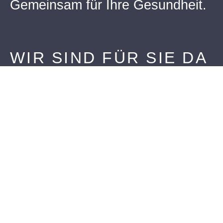
Gemeinsam für Ihre Gesundheit.
WIR SIND FÜR SIE DA
Gerne informieren wir Sie zu den Möglichkeiten unserer
ästhetischen Zahnheilkunde in Pfaffenhausen. Vereinbaren Sie
einfach einen Beratungstermin unter 08265 – 77 66 oder
nutzen Sie unsere Online-Funktion. Wir freuen uns auf Sie!
JETZT TERMIN VEREINBAREN