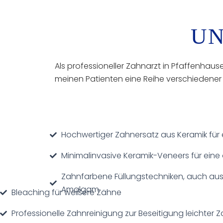
UN
Als professioneller Zahnarzt in Pfaffenhaus
meinen Patienten eine Reihe verschiedener
Hochwertiger Zahnersatz aus Keramik für e
Minimalinvasive Keramik-Veneers für eine
Zahnfarbene Füllungstechniken, auch aus V
Amalgam
Bleaching für weißere Zähne
Professionelle Zahnreinigung zur Beseitigung leichte