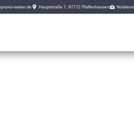
praxis-weber.de
Hauptstraße 7, 87772 Pfaffenhausen
Notdiens